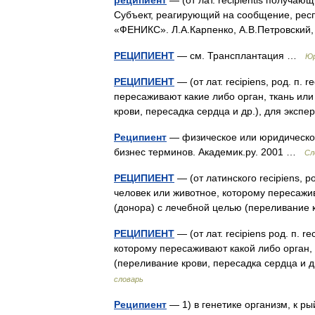
реципиент
— (от лат. rесiрiеntis получа
Субъект, реагирующий на сообщение, респо
«ФЕНИКС». Л.А.Карпенко, А.В.Петровский
РЕЦИПИЕНТ
— см. Трансплантация …
Юр
РЕЦИПИЕНТ
— (от лат. recipiens, род. п.
пересаживают какие либо орган, ткань или
крови, пересадка сердца и др.), для эк
Реципиент
— физическое или юридическое
бизнес терминов. Академик.ру. 2001 …
Сл
РЕЦИПИЕНТ
— (от латинского recipiens, 
человек или животное, которому пересажив
(донора) с лечебной целью (переливание
РЕЦИПИЕНТ
— (от лат. recipiens род. п. 
которому пересаживают какой либо орган, 
(переливание крови, пересадка сердца и
словарь
Реципиент
— 1) в генетике организм, к р