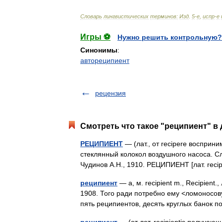
Словарь
лингвистических
терминов:
Изд
.
5
-
е
,
испр
-
е
Игры ⚽
Нужно решить контрольную?
Синонимы
:
автореципиент
рецензия
Смотреть что такое "реципиент" в 
РЕЦИПИЕНТ
— (лат., от recipere восприни
стеклянный колокол воздушного насоса. Сл
Чудинов А.Н., 1910. РЕЦИПИЕНТ [лат. reci
реципиент
— а, м. recipient m., Recipient.
1908. Того ради потребно ему <ломоносову
пять реципиентов, десять круглых бано