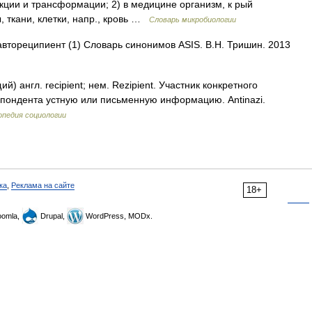
кции и трансформации; 2) в медицине организм, к рый
, ткани, клетки, напр., кровь …
Словарь микробиологии
 автореципиент (1) Словарь синонимов ASIS. В.Н. Тришин. 2013
й) англ. recipient; нем. Rezipient. Участник конкретного
пондента устную или письменную информацию. Antinazi.
опедия социологии
ка
,
Реклама на сайте
18+
omla,
Drupal,
WordPress, MODx.