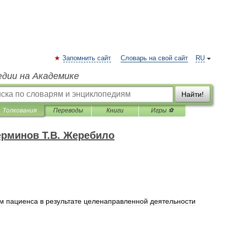
Запомнить сайт
Словарь на свой сайт
RU
едии на Академике
Найти!
Толкования
Переводы
Книги
Игры ⚽
ерминов Т.В. Жеребило
ем
пациенса
в
результате
целенаправленной
деятельности