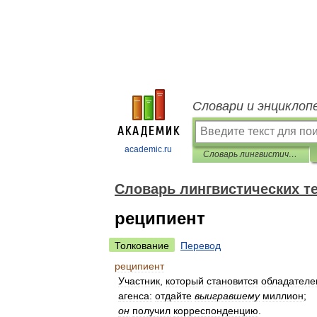
Словари и энциклоп
academic.ru
Словарь лингвистических терминов Т.В. Жеребило
Словарь лингвистических т
реципиент
Толкование
Перевод
реципиент
Участник
,
который
становится
обладател
агенса:
отдайте
выигравшему
миллион
;
он
получил
корреспонденцию
.