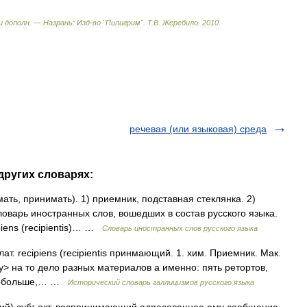
и
дополн
. —
Назрань:
Изд
-
во
"
Пилигрим
"
.
Т
.
В
.
Жеребило
.
2010
.
речевая (или языковая) среда
других словарях:
мать, принимать). 1) приемник, подставная стеклянка. 2)
оварь иностранных слов, вошедших в состав русского языка.
piens (recipientis)… …
Словарь иностранных слов русского языка
, лат. recipiens (recipientis принмающий. 1. хим. Приемник. Мак.
> на то дело разных материалов а именно: пять ретортов,
к побольше,… …
Исторический словарь галлицизмов русского языка