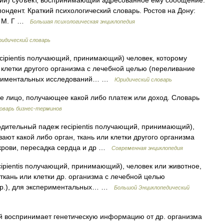
ющий) субъект, воспринимающий адресованное ему сообщение.
ндент. Краткий психологический словарь. Ростов на Дону:
, М. Г …
Большая психологическая энциклопедия
идический словарь
 recipientis получающий, принимающий) человек, которому
 клетки другого организма с лечебной целью (переливание
спериментальных исследований… …
Юридический словарь
 лицо, получающее какой либо платеж или доход. Словарь
оварь бизнес-терминов
родительный падеж recipientis получающий, принимающий),
ают какой либо орган, ткань или клетки другого организма
 крови, пересадка сердца и др …
Современная энциклопедия
recipientis получающий, принимающий), человек или животное,
ткань или клетки др. организма с лечебной целью
 др.), для экспериментальных… …
Большой Энциклопедический
ый воспринимает генетическую информацию от др. организма