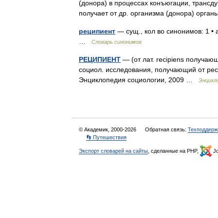
(донора) в процессах конъюгации, трансду
получает от др. организма (донора) органы
реципиент
— сущ., кол во синонимов: 1 •
…
Словарь синонимов
РЕЦИПИЕНТ
— (от лат. recipiens получающи
социол. исследования, получающий от рес
Энциклопедия социологии, 2009 …
Энцикл
© Академик, 2000-2026
Обратная связь:
Техподдерж
👣 Путешествия
Экспорт словарей на сайты
, сделанные на PHP,
Jo